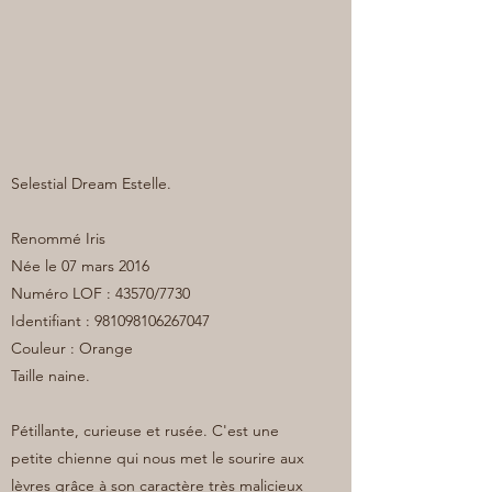
Selestial Dream Estelle.
Renommé Iris
Née le 07 mars 2016
Numéro LOF : 43570/7730
Identifiant :
981098106267047
Couleur : Orange
Taille naine.
Pétillante, curieuse et rusée. C'est une
petite chienne qui nous met le sourire aux
lèvres grâce à son caractère très malicieux