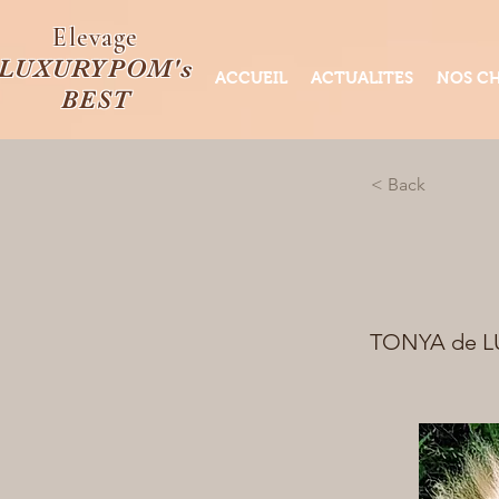
Elevage
LUXURYPOM's
ACCUEIL
ACTUALITES
NOS CH
BEST
< Back
TONYA de 