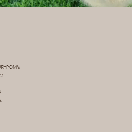
URYPOM's
22
4
e.