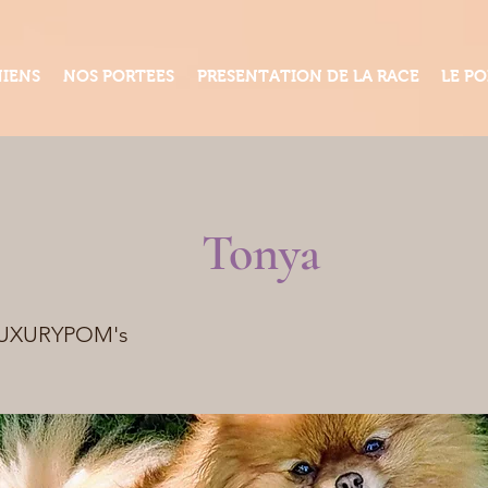
IENS
NOS PORTEES
PRESENTATION DE LA RACE
LE PO
Tonya
LUXURYPOM's