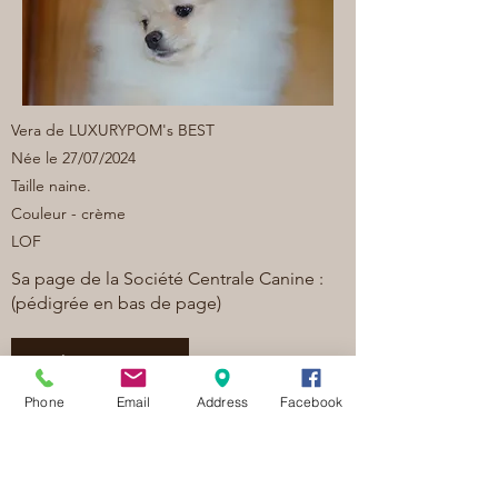
Vera de LUXURYPOM's BEST
Née le 27/07/2024
Taille naine.
Couleur - crème
LOF
Sa page de la Société Centrale Canine :
(pédigrée en bas de page)
Cliquez ici
Phone
Email
Address
Facebook
Previous
Next