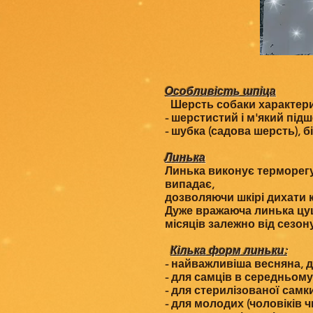
Особливість шпіца
Шерсть собаки характери
- шерстистий і м'який під
- шубка (садова шерсть), б
Линька
Линька виконує терморегу
випадає,
дозволяючи шкірі дихати 
Дуже вражаюча линька цуце
місяців залежно від сезону
Кілька форм линьки:
- найважливіша весняна, д
- для самців в середньому 
- для стерилізованої самки
- для молодих (чоловіків ч