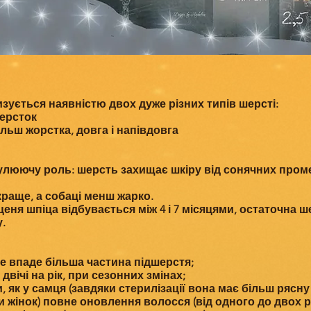
зується наявністю двох дуже різних типів шерсті:
шерсток
ільш жорстка, довга і напівдовга
люючу роль: шерсть захищає шкіру від сонячних промен
краще, а собаці менш жарко.
ня шпіца відбувається між 4 і 7 місяцями, остаточна 
.
е впаде більша частина підшерстя;
двічі на рік, при сезонних змінах;
, як у самця (завдяки стерилізації вона має більш рясну
и жінок) повне оновлення волосся (від одного до двох ро