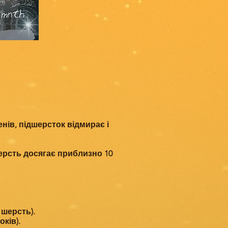
ів, підшерсток відмирає і
шерсть досягає приблизно 10
 шерсть).
ків).