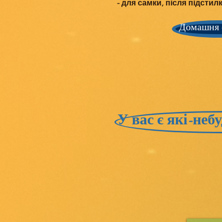
- для самки, після підсти
Домашня 
У вас є які-не