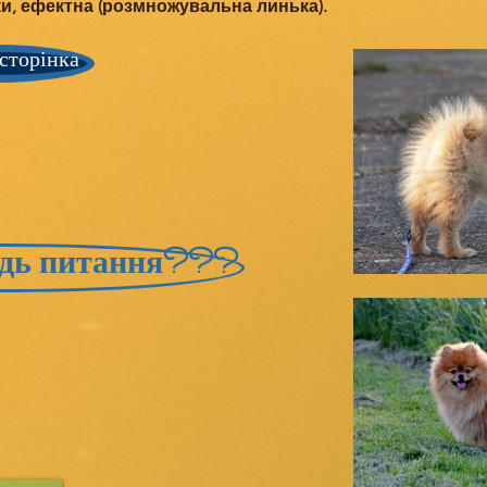
лки, ефектна (розмножувальна линька).
сторінка
будь питання???