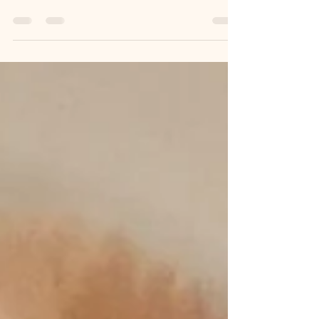
Chiots poméranien disponibles
Chiots Disponibles à la Réservation Nous avons
des femelles et des mâles disponibles à la
réservation, de couleur : Orange charbonné
Crème charbonné Crème Les chiots poméranien
sont LOF et les parents sont visibles sur place.
Disponibilité : À partir de mi-juin Si vous êtes
intéressés ou si vous avez des questions, n’hésitez
pas à me contacter ( 07 77 00 82 21) Bien à vous,