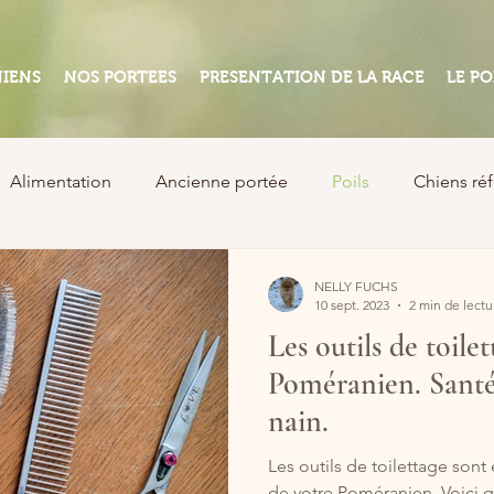
IENS
NOS PORTEES
PRESENTATION DE LA RACE
LE PO
Alimentation
Ancienne portée
Poils
Chiens ré
NELLY FUCHS
10 sept. 2023
2 min de lectu
Les outils de toile
Poméranien. Santé 
nain.
Les outils de toilettage sont
de votre Poméranien. Voici