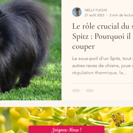
NELLY FUCHS
27 août 2023
2 min de lectu
Le rôle crucial du 
Spitz : Pourquoi il
couper
Le sous-poil d'un Spitz, to
autres races de chiens, joue 
régulation thermique, la...
Joignez-Nous !